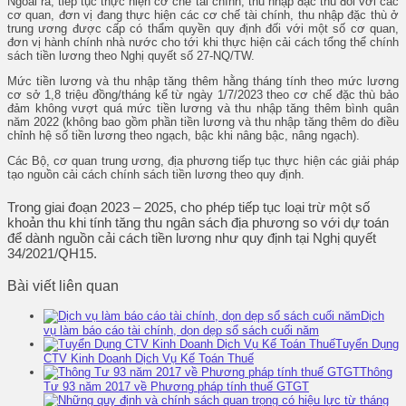
Ngoài ra, tiếp tục thực hiện cơ chế tài chính, thu nhập đặc thù đối với các
cơ quan, đơn vị đang thực hiện các cơ chế tài chính, thu nhập đặc thù ở
trung ương được cấp có thẩm quyền quy định đối với một số cơ quan,
đơn vị hành chính nhà nước cho tới khi thực hiện cải cách tổng thể chính
sách tiền lương theo Nghị quyết số 27-NQ/TW.
Mức tiền lương và thu nhập tăng thêm hằng tháng tính theo mức lương
cơ sở 1,8 triệu đồng/tháng kể từ ngày 1/7/2023 theo cơ chế đặc thù bảo
đảm không vượt quá mức tiền lương và thu nhập tăng thêm bình quân
năm 2022 (không bao gồm phần tiền lương và thu nhập tăng thêm do điều
chỉnh hệ số tiền lương theo ngạch, bậc khi nâng bậc, nâng ngạch).
Các Bộ, cơ quan trung ương, địa phương tiếp tục thực hiện các giải pháp
tạo nguồn cải cách chính sách tiền lương theo quy định.
Trong giai đoạn 2023 – 2025, cho phép tiếp tục loại trừ một số
khoản thu khi tính tăng thu ngân sách địa phương so với dự toán
để dành nguồn cải cách tiền lương như quy định tại Nghị quyết
34/2021/QH15.
Bài viết liên quan
Dịch
vụ làm báo cáo tài chính, dọn dẹp sổ sách cuối năm
Tuyển Dụng
CTV Kinh Doanh Dịch Vụ Kế Toán Thuế
Thông
Tư 93 năm 2017 về Phương pháp tính thuế GTGT