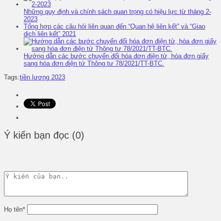
Những quy định và chính sách quan trọng có hiệu lực từ tháng 2-
2023
Tổng hợp các câu hỏi liên quan đến “Quan hệ liên kết” và “Giao
dịch liên kết” 2021
Hướng dẫn các bước chuyển đổi hóa đơn điện tử, hóa đơn giấy
sang hóa đơn điện tử Thông tư 78/2021/TT-BTC.
Tags:
tiền lương 2023
Ý kiến bạn đọc (0)
Họ tên
*