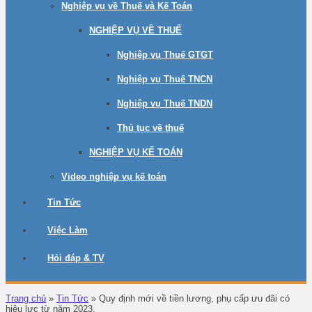
Nghiệp vụ về Thuế và Kế Toán
NGHIỆP VỤ VỀ THUẾ
Nghiệp vụ Thuế GTGT
Nghiệp vụ Thuế TNCN
Nghiệp vụ Thuế TNDN
Thủ tục về thuế
NGHIỆP VỤ KẾ TOÁN
Video nghiệp vụ kế toán
Tin Tức
Việc Làm
Hỏi đáp & TV
Trang chủ
»
Tin Tức
»
Quy định mới về tiền lương, phụ cấp ưu đãi có
hiệu lực từ năm 2023.