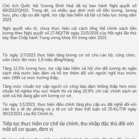
Chủ tịch Quốc hội Vương Đình Huệ đã ký ban hành Nghị quyết số
69/2022/QH15. Trong đó, có nhiều quy định mới về tiền lương, lương
hưu, phụ cấp ưu đãi nghề, trợ cấp bảo hiểm xã hội có hiệu lực trong năm
2023.
Nghị quyết nêu rõ, chưa thực hiện cải cách tổng thể chính sách tiền
lương theo Nghị quyết số 27-NQ/TW ngày 21/5/2018 của Hội nghị lần thứ
bảy Ban Chấp hành Trung ương khóa XII trong năm 2023.
Từ ngày 1/7/2023 thực hiện tăng lương cơ sở cho cán bộ, công chức,
viên chức lên mức 1,8 triệu đồng/tháng;
Tăng 12,5% lương hưu, trợ cấp bảo hiểm xã hội cho đối tượng do ngân
sách nhà nước bảo đảm và hỗ trợ thêm đối với người nghỉ hưu trước
năm 1995 có mức hưởng thấp;
Tăng mức chuẩn trợ cấp người có công bảo đảm không thấp hơn mức
chuẩn hộ nghèo khu vực thành thị và tăng 20,8% chi các chính sách an
sinh xã hội đang gắn với lương cơ sở.
Từ ngày 1/1/2023, thực hiện điều chỉnh tăng phụ cấp ưu đãi nghề đối với
cán bộ y tế dự phòng và y tế cơ sở theo Kết luận số 25-KL/TW ngày
30/12/2021 của Bộ Chính trị.
Tiếp tục thực hiện cơ chế tài chính, thu nhập đặc thù đối với
một số cơ quan, đơn vị