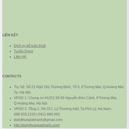
LIÊN KẾT
Dịch vụ kế toán thuế
Tuyển Dụng
Liên Hệ
CONTACTS
Trụ Sở: Số 21 Ngõ 281 Trương Định, Tổ 9, P.Tương Mai, Q.Hoàng Mai,
Tp. Hà Nội.
VPGD 1: Chung cư HUD3 Số 60 Nguyễn Đức Cảnh, P.Tương Mai,
Q.Hoàng Mai, Hà Nội.
VPGD 2: Tầng 2, SN 317, Lý Thường Kiệt, Tp.Phủ Lý, Hà Nam.
098.555.2235 | 0911.888.955
dailythuegiakhanh@gmail.com
http://dailythuegiakhanh.com/